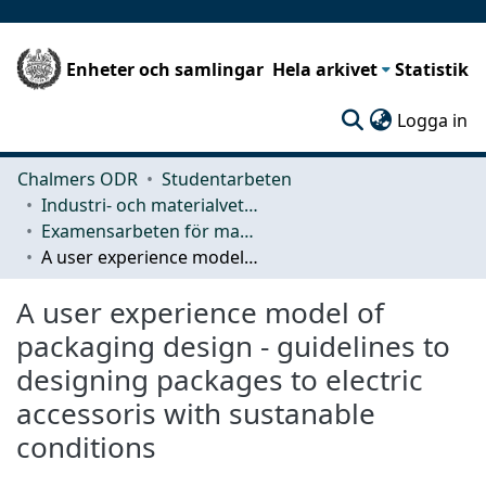
Enheter och samlingar
Hela arkivet
Statistik
(c
Logga in
Chalmers ODR
Studentarbeten
Industri- och materialvetenskap (IMS)
Examensarbeten för masterexamen
A user experience model of packaging design - guidelines to designing packages to electric accessoris with sustanable conditions
A user experience model of
packaging design - guidelines to
designing packages to electric
accessoris with sustanable
conditions