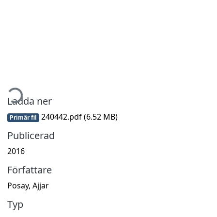
mtar...
Ladda ner
240442.pdf
(6.52 MB)
Primär fil
Publicerad
2016
Författare
Posay, Ajjar
Typ