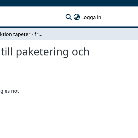
(current)
Logga in
En kollektion tapeter - från mönsterkonstruktion till paketering och display
till paketering och
gies not