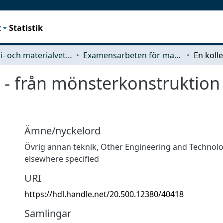
t
Statistik
Industri- och materialvetenskap (IMS)
Examensarbeten för masterexamen
 - från mönsterkonstruktion 
Ämne/nyckelord
Övrig annan teknik
,
Other Engineering and Technolo
elsewhere specified
URI
https://hdl.handle.net/20.500.12380/40418
Samlingar