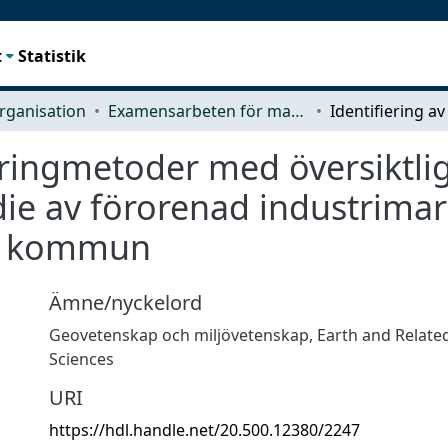
t
Statistik
rganisation
Examensarbeten för masterexamen
eringmetoder med översiktli
die av förorenad industrimar
ng kommun
Ämne/nyckelord
Geovetenskap och miljövetenskap
,
Earth and Relate
Sciences
URI
https://hdl.handle.net/20.500.12380/2247