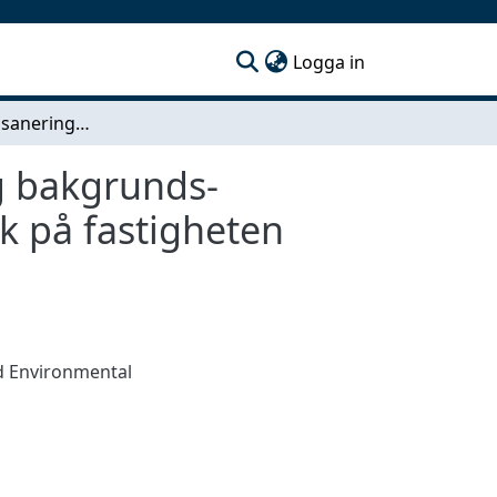
(current)
Logga in
Identifiering av saneringmetoder med översiktlig bakgrunds- information - En studie av förorenad industrimark på fastigheten Elektro 6 i Gullspång kommun
g bakgrunds-
k på fastigheten
d Environmental