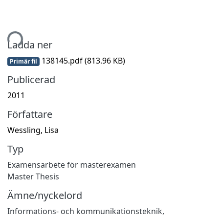
mtar...
Ladda ner
138145.pdf
(813.96 KB)
Primär fil
Publicerad
2011
Författare
Wessling, Lisa
Typ
Examensarbete för masterexamen
Master Thesis
Ämne/nyckelord
Informations- och kommunikationsteknik
,