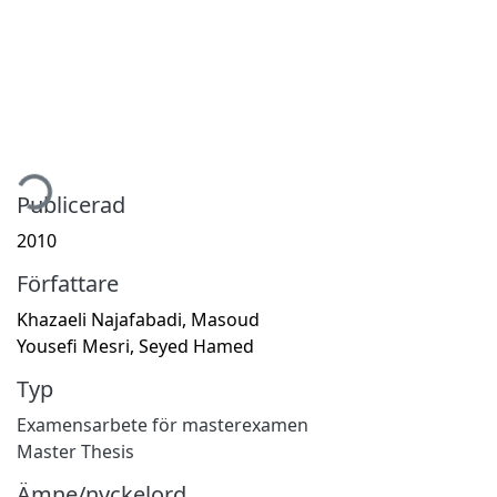
tar...
Publicerad
2010
Författare
Khazaeli Najafabadi, Masoud
Yousefi Mesri, Seyed Hamed
Typ
Examensarbete för masterexamen
Master Thesis
Ämne/nyckelord