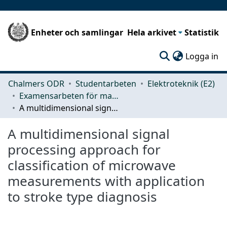
Enheter och samlingar
Hela arkivet
Statistik
(c
Logga in
Chalmers ODR
Studentarbeten
Elektroteknik (E2)
Examensarbeten för masterexamen
A multidimensional signal processing approach for classification of microwave measurements with application to stroke type diagnosis
A multidimensional signal
processing approach for
classification of microwave
measurements with application
to stroke type diagnosis