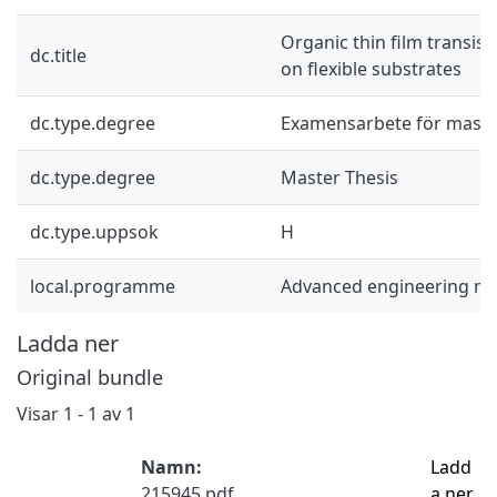
Organic thin film transisto
dc.title
on flexible substrates
dc.type.degree
Examensarbete för mast
dc.type.degree
Master Thesis
dc.type.uppsok
H
local.programme
Advanced engineering ma
Ladda ner
Original bundle
Visar
1 - 1 av 1
Namn:
Ladd
215945.pdf
a ner