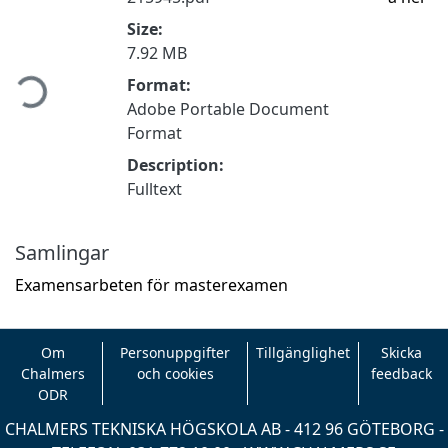
Size:
ämtar...
7.92 MB
Format:
Adobe Portable Document
Format
Description:
Fulltext
Samlingar
Examensarbeten för masterexamen
Om
Personuppgifter
Tillgänglighet
Skicka
Chalmers
och cookies
feedback
ODR
CHALMERS TEKNISKA HÖGSKOLA AB - 412 96 GÖTEBORG -