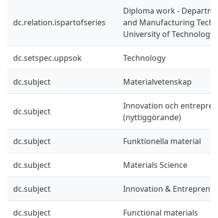
Diploma work - Departmen
dc.relation.ispartofseries
and Manufacturing Techn
University of Technology 
dc.setspec.uppsok
Technology
dc.subject
Materialvetenskap
Innovation och entrepre
dc.subject
(nyttiggörande)
dc.subject
Funktionella material
dc.subject
Materials Science
dc.subject
Innovation & Entreprene
dc.subject
Functional materials