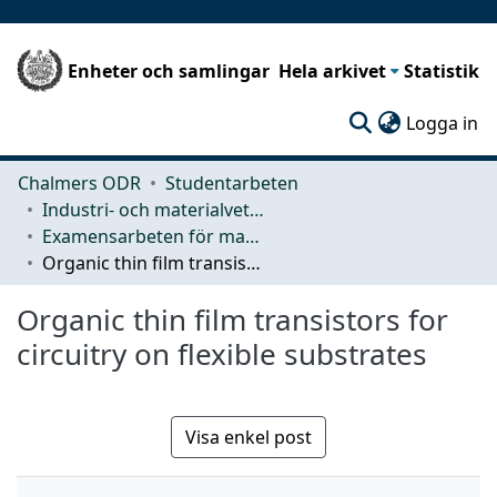
Enheter och samlingar
Hela arkivet
Statistik
(c
Logga in
Chalmers ODR
Studentarbeten
Industri- och materialvetenskap (IMS)
Examensarbeten för masterexamen
Organic thin film transistors for circuitry on flexible substrates
Organic thin film transistors for
circuitry on flexible substrates
Visa enkel post