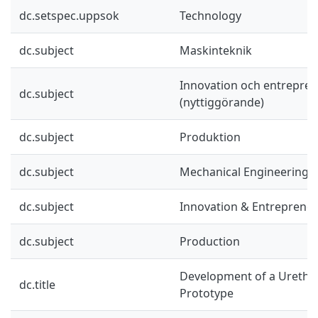
dc.setspec.uppsok
Technology
dc.subject
Maskinteknik
Innovation och entrepre
dc.subject
(nyttiggörande)
dc.subject
Produktion
dc.subject
Mechanical Engineering
dc.subject
Innovation & Entreprene
dc.subject
Production
Development of a Urethra
dc.title
Prototype