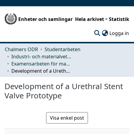
Enheter och samlingar
Hela arkivet
Statistik
(c
Logga in
Chalmers ODR
Studentarbeten
Industri- och materialvetenskap (IMS)
Examensarbeten för masterexamen
Development of a Urethral Stent Valve Prototype
Development of a Urethral Stent
Valve Prototype
Visa enkel post