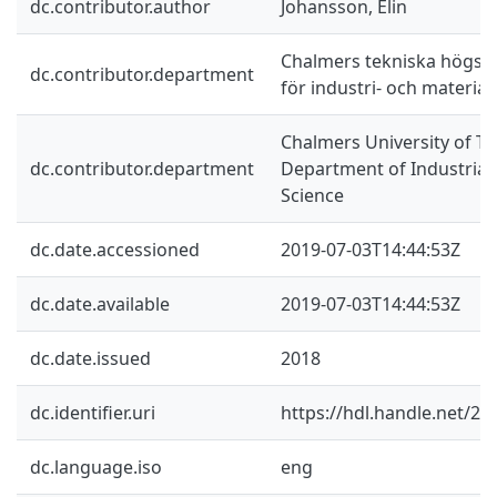
dc.contributor.author
Johansson, Elin
Chalmers tekniska högskol
dc.contributor.department
för industri- och materia
Chalmers University of Te
dc.contributor.department
Department of Industrial
Science
dc.date.accessioned
2019-07-03T14:44:53Z
dc.date.available
2019-07-03T14:44:53Z
dc.date.issued
2018
dc.identifier.uri
https://hdl.handle.net/2
dc.language.iso
eng