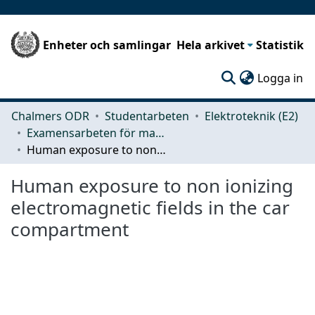
Enheter och samlingar
Hela arkivet
Statistik
(c
Logga in
Chalmers ODR
Studentarbeten
Elektroteknik (E2)
Examensarbeten för masterexamen
Human exposure to non ionizing electromagnetic fields in the car compartment
Human exposure to non ionizing
electromagnetic fields in the car
compartment