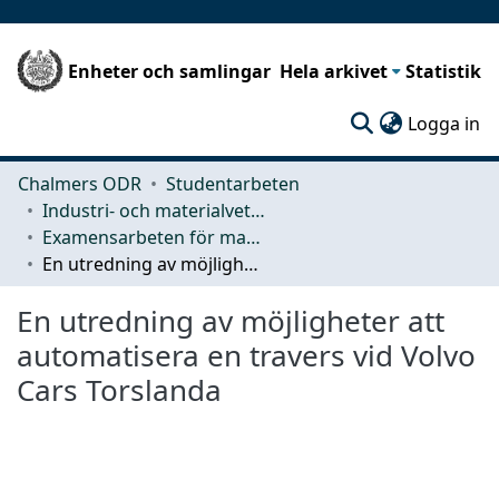
Enheter och samlingar
Hela arkivet
Statistik
(c
Logga in
Chalmers ODR
Studentarbeten
Industri- och materialvetenskap (IMS)
Examensarbeten för masterexamen
En utredning av möjligheter att automatisera en travers vid Volvo Cars Torslanda
En utredning av möjligheter att
automatisera en travers vid Volvo
Cars Torslanda