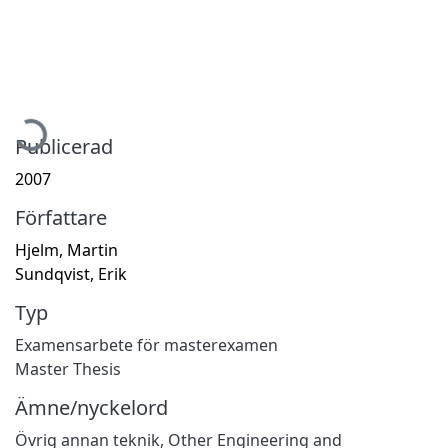
ämtar...
Publicerad
2007
Författare
Hjelm, Martin
Sundqvist, Erik
Typ
Examensarbete för masterexamen
Master Thesis
Ämne/nyckelord
Övrig annan teknik
,
Other Engineering and