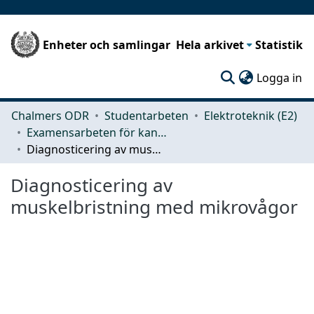
Enheter och samlingar
Hela arkivet
Statistik
(c
Logga in
Chalmers ODR
Studentarbeten
Elektroteknik (E2)
Examensarbeten för kandidatexamen
Diagnosticering av muskelbristning med mikrovågor
Diagnosticering av
muskelbristning med mikrovågor