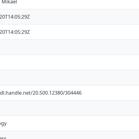
 Mikael
20T14:05:29Z
20T14:05:29Z
hdl.handle.net/20.500.12380/304446
ogy
ers