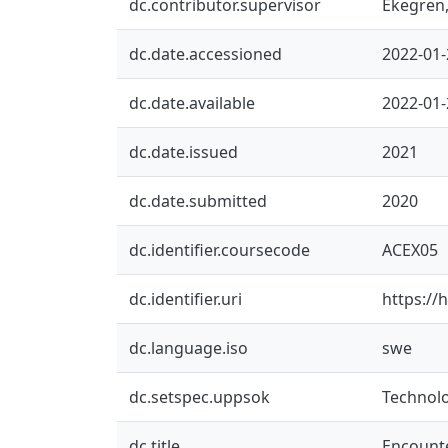
dc.contributor.supervisor
Ekegren,
dc.date.accessioned
2022-01-
dc.date.available
2022-01-
dc.date.issued
2021
dc.date.submitted
2020
dc.identifier.coursecode
ACEX05
dc.identifier.uri
https://
dc.language.iso
swe
dc.setspec.uppsok
Technol
dc.title
Encount