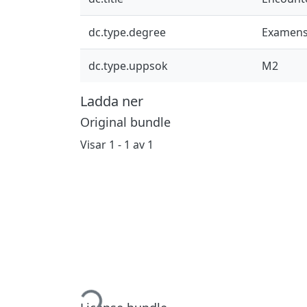
dc.type.degree
Examens
dc.type.uppsok
M2
Ladda ner
Original bundle
Visar
1 - 1 av 1
Hämtar...