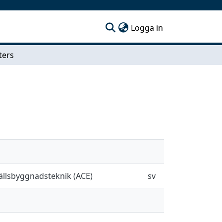
(current)
Logga in
ters
hällsbyggnadsteknik (ACE)
sv