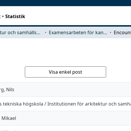
t
Statistik
Arkitektur och samhällsbyggnadsteknik (ACE)
Examensarbeten för kandidatexamen
Encoun
Visa enkel post
g, Nils
 tekniska högskola / Institutionen för arkitektur och sam
 Mikael