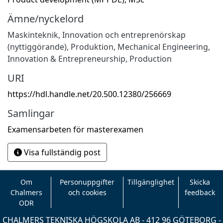
Ämne/nyckelord
Maskinteknik
,
Innovation och entreprenörskap
(nyttiggörande)
,
Produktion
,
Mechanical Engineering
,
Innovation & Entrepreneurship
,
Production
URI
https://hdl.handle.net/20.500.12380/256669
Samlingar
Examensarbeten för masterexamen
Visa fullständig post
Om
Personuppgifter
Tillgänglighet
Skicka
Chalmers
och cookies
feedback
ODR
CHALMERS TEKNISKA HÖGSKOLA AB - 412 96 GÖTEBORG -