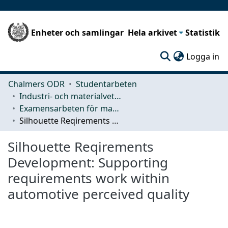
Enheter och samlingar
Hela arkivet
Statistik
(c
Logga in
Chalmers ODR
Studentarbeten
Industri- och materialvetenskap (IMS)
Examensarbeten för masterexamen
Silhouette Reqirements Development: Supporting requirements work within automotive perceived quality
Silhouette Reqirements
Development: Supporting
requirements work within
automotive perceived quality