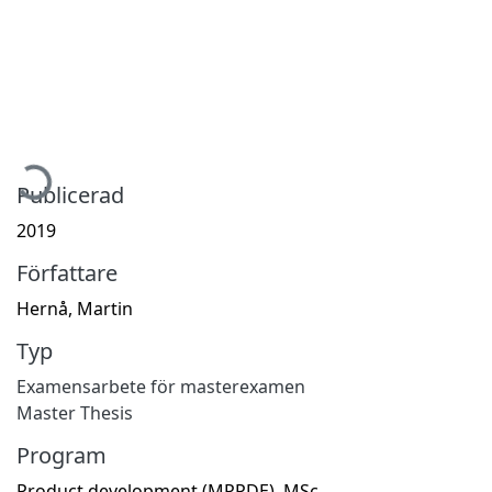
ämtar...
Publicerad
2019
Författare
Hernå, Martin
Typ
Examensarbete för masterexamen
Master Thesis
Program
Product development (MPPDE), MSc