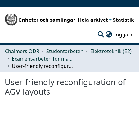
Enheter och samlingar
Hela arkivet
Statistik
(c
Logga in
Chalmers ODR
Studentarbeten
Elektroteknik (E2)
Examensarbeten för masterexamen
User-friendly reconfiguration of AGV layouts
User-friendly reconfiguration of
AGV layouts