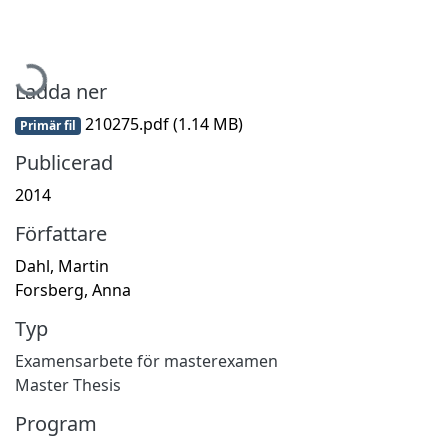
Hämtar...
Ladda ner
210275.pdf
(1.14 MB)
Primär fil
Publicerad
2014
Författare
Dahl, Martin
Forsberg, Anna
Typ
Examensarbete för masterexamen
Master Thesis
Program