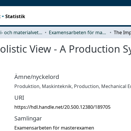
t
Statistik
Industri- och materialvetenskap (IMS)
Examensarbeten för masterexamen
listic View - A Production S
Ämne/nyckelord
Produktion
,
Maskinteknik
,
Production
,
Mechanical E
URI
https://hdl.handle.net/20.500.12380/189705
Samlingar
Examensarbeten för masterexamen