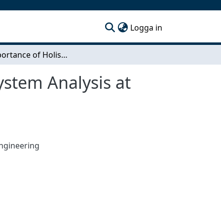
(current)
Logga in
The Importance of Holistic View - A Production System Analysis at Lysi hf.
ystem Analysis at
ngineering