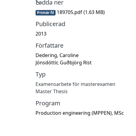
Hämtar...
Ladda ner
189705.pdf
(1.63 MB)
Primär fil
Publicerad
2013
Författare
Dedering, Caroline
Jónsdóttir, Guðbjörg Rist
Typ
Examensarbete för masterexamen
Master Thesis
Program
Production engineering (MPPEN), MSc