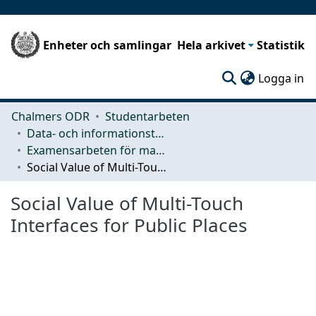
Enheter och samlingar
Hela arkivet
Statistik
(c
Logga in
Chalmers ODR
Studentarbeten
Data- och informationsteknik (CSE)
Examensarbeten för masterexamen
Social Value of Multi-Touch Interfaces for Public Places
Social Value of Multi-Touch
Interfaces for Public Places