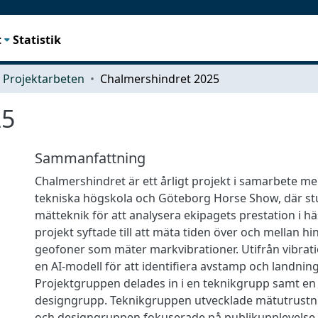
t
Statistik
Projektarbeten
Chalmershindret 2025
25
Sammanfattning
Chalmershindret är ett årligt projekt i samarbete m
tekniska högskola och Göteborg Horse Show, där st
mätteknik för att analysera ekipagets prestation i h
projekt syftade till att mäta tiden över och mellan h
geofoner som mäter markvibrationer. Utifrån vibrat
en AI-modell för att identifiera avstamp och landning 
Projektgruppen delades in i en teknikgrupp samt en
designgrupp. Teknikgruppen utvecklade mätutrustn
och designgruppen fokuserade på publikupplevelse