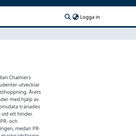
(current)
Logga in
ellan Chalmers
udenter utvecklar
ästhoppning. Årets
inder med hjälp av
ionsdata tränades
vid ett hinder.
 PR- och
ingen, medan PR-
, marknadsföring