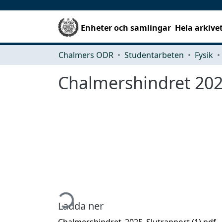
Enheter och samlingar
Hela arkive
Chalmers ODR
Studentarbeten
Fysik
Chalmershindret 20
Hämtar...
Ladda ner
Chalmershindret_2025_Slutrapport (1).pdf