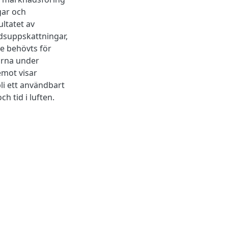
gar och
ltatet av
idsuppskattningar,
e behövts för
arna under
mot visar
bli ett användbart
h tid i luften.