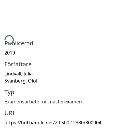
tar...
Publicerad
2019
Författare
Lindvall, Julia
Svanberg, Olof
Typ
Examensarbete för masterexamen
URI
https://hdl.handle.net/20.500.12380/300004