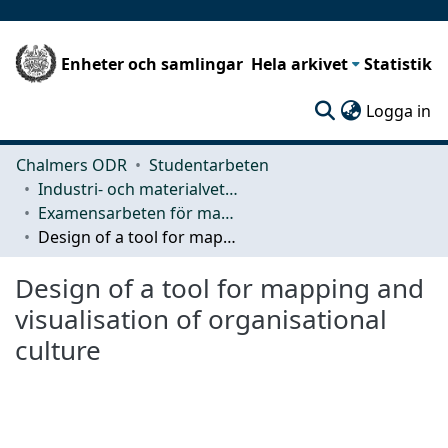
Enheter och samlingar
Hela arkivet
Statistik
(c
Logga in
Chalmers ODR
Studentarbeten
Industri- och materialvetenskap (IMS)
Examensarbeten för masterexamen
Design of a tool for mapping and visualisation of organisational culture
Design of a tool for mapping and
visualisation of organisational
culture