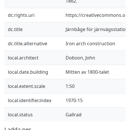
1862.
dc.rights.uri
https://creativecommons.org/
dc.title
Järnbåge för järnvägsstation
dc.title.alternative
Iron arch construction
local.architect
Dobson, John
local.date.building
Mitten av 1800-talet
local.extent.scale
1:50
local.identifier.index
1970-15
local.status
Gallrad
Ladda ner