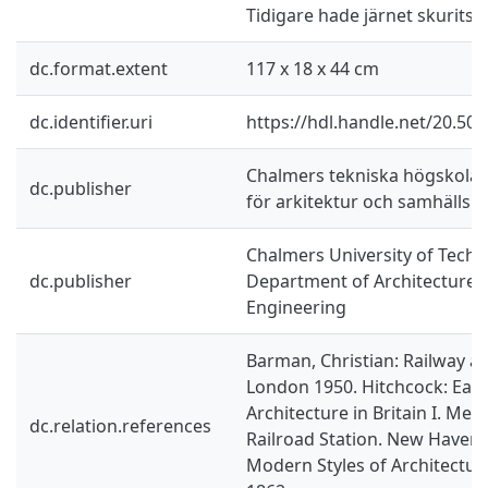
Tidigare hade järnet skurits ti
dc.format.extent
117 x 18 x 44 cm
dc.identifier.uri
https://hdl.handle.net/20.50
Chalmers tekniska högskola /
dc.publisher
för arkitektur och samhälls
Chalmers University of Techn
dc.publisher
Department of Architecture a
Engineering
Barman, Christian: Railway ar
London 1950. Hitchcock: Early
Architecture in Britain I. Meek
dc.relation.references
Railroad Station. New Haven 
Modern Styles of Architectur