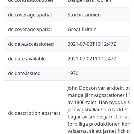
dc.coverage.spatial
Storbritannien
dc.coverage.spatial
Great Britain
dc.date.accessioned
2021-07-02T10:12:47Z
dc.date.available
2021-07-02T10:12:47Z
dc.date.issued
1970
John Dobson var arkitekt och
många järnvägsstationer i E
av 1800-talet. Han byggde st
järnvägshallar som täcktes av
dc.description.abstract
bågar av smidesjärn. För att 
förbilliga produktionen kom 
valsarna, så att järnet fick r