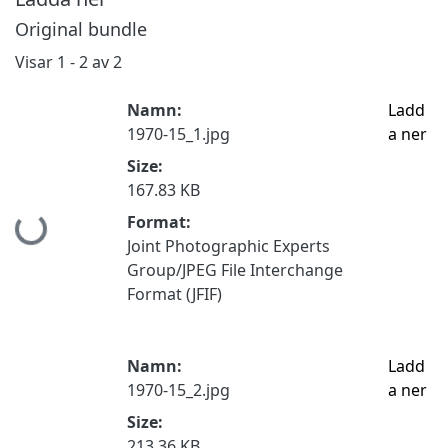
Original bundle
Visar
1 - 2 av 2
Namn:
Ladd
1970-15_1.jpg
a ner
Size:
167.83 KB
Format:
Hämtar...
Joint Photographic Experts
Group/JPEG File Interchange
Format (JFIF)
Namn:
Ladd
1970-15_2.jpg
a ner
Size:
213.36 KB