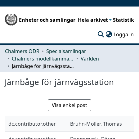
Enheter och samlingar
Hela arkivet
Statistik
(c
Logga in
Chalmers ODR
Specialsamlingar
Chalmers modellkammare
Världen
Järnbåge för järnvägsstation
Järnbåge för järnvägsstation
Visa enkel post
dc.contributor.other
Bruhn-Möller, Thomas
dc.contributor.other
Dangemark, Göran