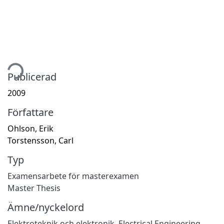
tar...
Publicerad
2009
Författare
Ohlson, Erik
Torstensson, Carl
Typ
Examensarbete för masterexamen
Master Thesis
Ämne/nyckelord
Elektroteknik och elektronik
,
Electrical Engineering,