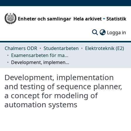
Enheter och samlingar
Hela arkivet
Statistik
(c
Logga in
Chalmers ODR
Studentarbeten
Elektroteknik (E2)
Examensarbeten för masterexamen
Development, implementation and testing of sequence planner, a concept for modeling of automation systems
Development, implementation
and testing of sequence planner,
a concept for modeling of
automation systems