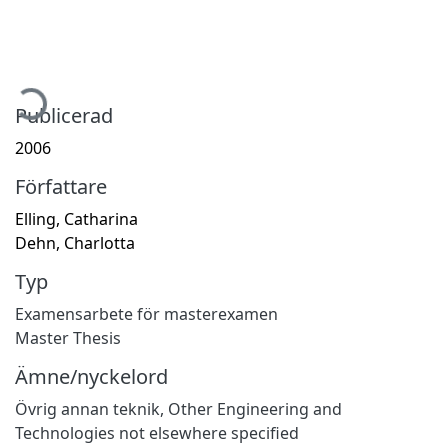
mtar...
Publicerad
2006
Författare
Elling, Catharina
Dehn, Charlotta
Typ
Examensarbete för masterexamen
Master Thesis
Ämne/nyckelord
Övrig annan teknik
,
Other Engineering and
Technologies not elsewhere specified