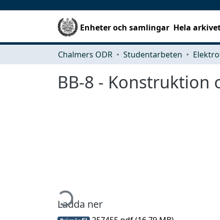
Enheter och samlingar
Hela arkive
Chalmers ODR
Studentarbeten
Elektro
BB-8 - Konstruktion o
Hämtar...
Ladda ner
257455.pdf
(16.79 MB)