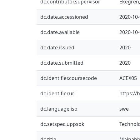
dc.contributor.supervisor
Ekegren,
dc.date.accessioned
2020-10-
dc.date.available
2020-10-
dc.date.issued
2020
dc.date.submitted
2020
dc.identifier.coursecode
ACEX05
dc.identifier.uri
https://
dc.language.iso
swe
dc.setspec.uppsok
Technol
dc.title
Majnab