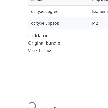
dc.type.degree
Examens
dc.type.uppsok
M2
Ladda ner
Original bundle
Visar
1 - 1 av 1
Hämtar...