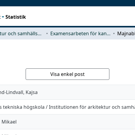
t
Statistik
Arkitektur och samhällsbyggnadsteknik (ACE)
Examensarbeten för kandidatexamen
Majna
Visa enkel post
d-Lindvall, Kajsa
 tekniska högskola / Institutionen för arkitektur och sam
 Mikael