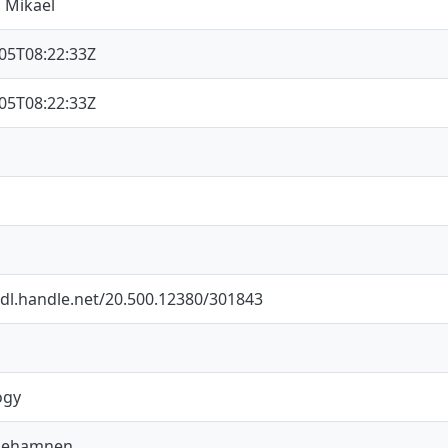
 Mikael
05T08:22:33Z
05T08:22:33Z
hdl.handle.net/20.500.12380/301843
ogy
behamnen