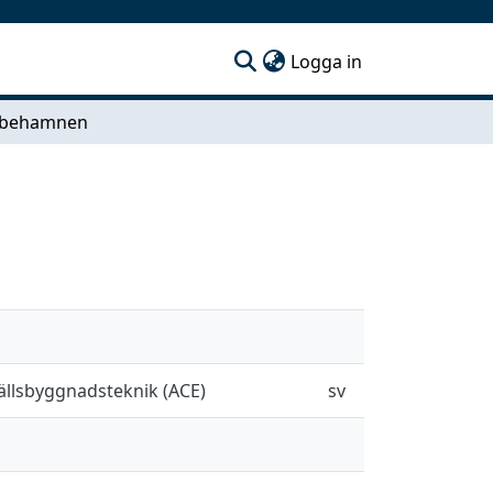
(current)
Logga in
bbehamnen
hällsbyggnadsteknik (ACE)
sv