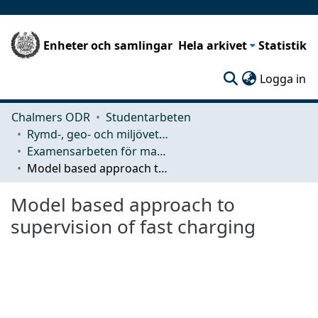
Enheter och samlingar
Hela arkivet
Statistik
(c
Logga in
Chalmers ODR
Studentarbeten
Rymd-, geo- och miljövetenskap (SEE)
Examensarbeten för masterexamen
Model based approach to supervision of fast charging
Model based approach to
supervision of fast charging