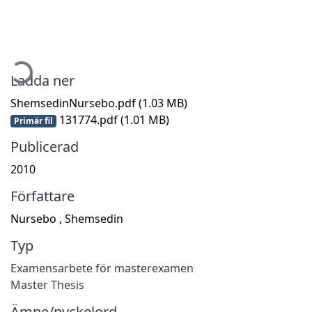
mtar...
Ladda ner
ShemsedinNursebo.pdf
(1.03 MB)
131774.pdf
(1.01 MB)
Primär fil
Publicerad
2010
Författare
Nursebo , Shemsedin
Typ
Examensarbete för masterexamen
Master Thesis
Ämne/nyckelord