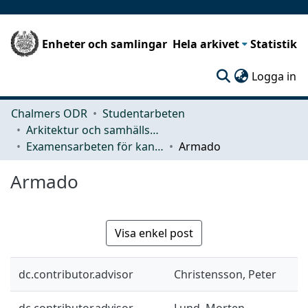
Enheter och samlingar
Hela arkivet
Statistik
(c
Logga in
Chalmers ODR
Studentarbeten
Arkitektur och samhällsbyggnadsteknik (ACE)
Examensarbeten för kandidatexamen
Armado
Armado
Visa enkel post
dc.contributor.advisor
Christensson, Peter
dc.contributor.advisor
Lund, Morten