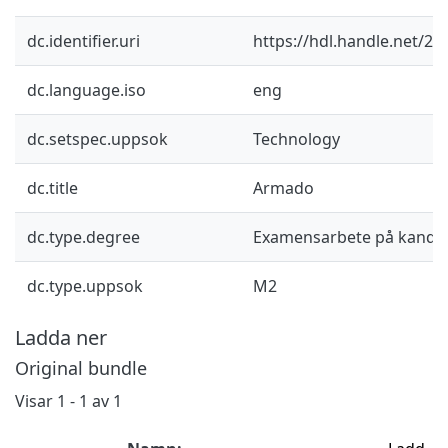
dc.identifier.uri
https://hdl.handle.net/2
dc.language.iso
eng
dc.setspec.uppsok
Technology
dc.title
Armado
dc.type.degree
Examensarbete på kandid
dc.type.uppsok
M2
Ladda ner
Original bundle
Visar
1 - 1 av 1