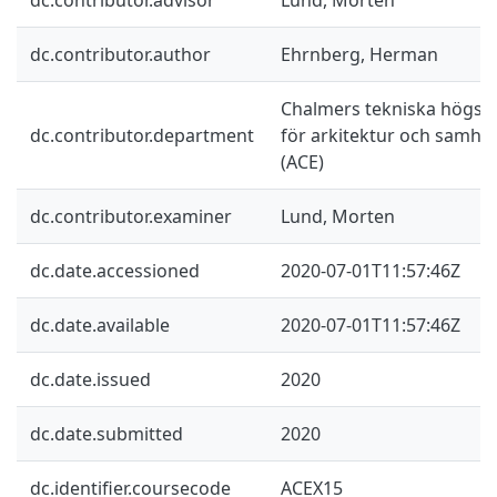
dc.contributor.author
Ehrnberg, Herman
Chalmers tekniska högskol
dc.contributor.department
för arkitektur och samhä
(ACE)
dc.contributor.examiner
Lund, Morten
dc.date.accessioned
2020-07-01T11:57:46Z
dc.date.available
2020-07-01T11:57:46Z
dc.date.issued
2020
dc.date.submitted
2020
dc.identifier.coursecode
ACEX15