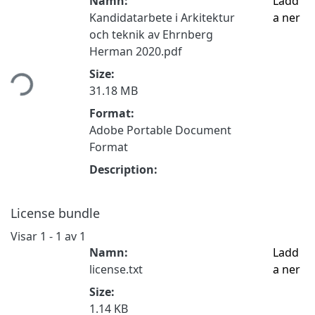
Namn:
Ladd
Kandidatarbete i Arkitektur
a ner
och teknik av Ehrnberg
Herman 2020.pdf
mtar...
Size:
31.18 MB
Format:
Adobe Portable Document
Format
Description:
License bundle
Visar
1 - 1 av 1
Namn:
Ladd
license.txt
a ner
Size:
1.14 KB