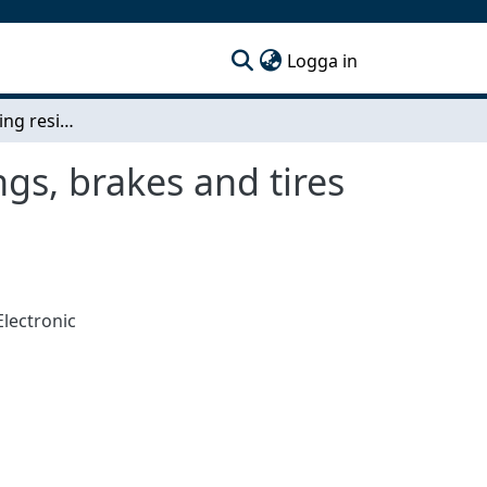
(current)
Logga in
Modelling of rolling resistance from wheel bearings, brakes and tires in a passenger car
gs, brakes and tires
Electronic