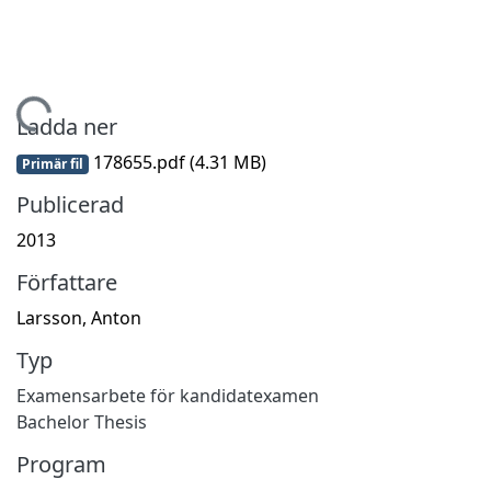
mtar...
Ladda ner
178655.pdf
(4.31 MB)
Primär fil
Publicerad
2013
Författare
Larsson, Anton
Typ
Examensarbete för kandidatexamen
Bachelor Thesis
Program