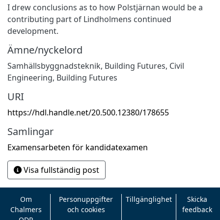
I drew conclusions as to how Polstjärnan would be a
contributing part of Lindholmens continued
development.
Ämne/nyckelord
Samhällsbyggnadsteknik
,
Building Futures
,
Civil
Engineering
,
Building Futures
URI
https://hdl.handle.net/20.500.12380/178655
Samlingar
Examensarbeten för kandidatexamen
Visa fullständig post
Om
Personuppgifter
Tillgänglighet
Skicka
Chalmers
och cookies
feedback
ODR