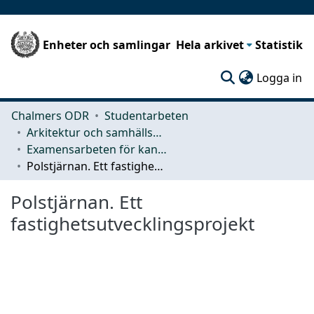
Enheter och samlingar
Hela arkivet
Statistik
(c
Logga in
Chalmers ODR
Studentarbeten
Arkitektur och samhällsbyggnadsteknik (ACE)
Examensarbeten för kandidatexamen
Polstjärnan. Ett fastighetsutvecklingsprojekt
Polstjärnan. Ett
fastighetsutvecklingsprojekt