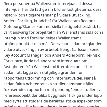
flera personer på Wallenstam intervjuats. I dessa
intervjuer har de fått ge sin bild av fastigheterna, dess
historik och tidigare tankar på vidare utveckling.
Anders Forsling, kundchef för Wallenstam Regions
Göteborg/Skånes kommersiella fastighetsbestånd, har
varit ansvarig för projektet från Wallenstams sida och i
intervjun med Forsling delges Wallenstams
utgångspunkter och mål. Dessa har sedan präglat den
vidare utvecklingen av arbetet. Bengt Carlsson, Senior
Key Account Manager, och Anders Adlerborn, Teknisk
Förvaltare, är de två andra som intervjuats om
fastigheten från WallenstamLitteraturstudier har
sedan fått lägga den slutgiltiga grunden för
rapportens utformning och informativa del. När så
sedan fakta och teoretiska studier sammanställts
fokuserades rapporten mot genomgående studier av
referensobjekt där olika byggnader fick gå under lupp
med syfte att studera de karaktäristiska aspekter som
präglar de olika byggnaderna. Med intervjuer, teorier