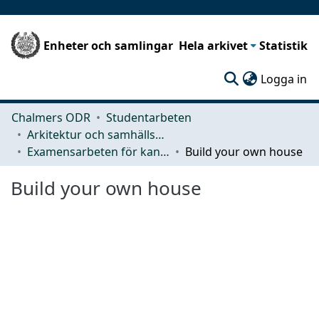
Enheter och samlingar
Hela arkivet
Statistik
(c
Logga in
Chalmers ODR
Studentarbeten
Arkitektur och samhällsbyggnadsteknik (ACE)
Examensarbeten för kandidatexamen
Build your own house
Build your own house