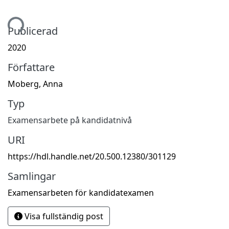
mtar...
Publicerad
2020
Författare
Moberg, Anna
Typ
Examensarbete på kandidatnivå
URI
https://hdl.handle.net/20.500.12380/301129
Samlingar
Examensarbeten för kandidatexamen
Visa fullständig post