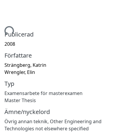
ämtar...
Publicerad
2008
Författare
Strängberg, Katrin
Wrengler, Elin
Typ
Examensarbete för masterexamen
Master Thesis
Ämne/nyckelord
Övrig annan teknik
,
Other Engineering and
Technologies not elsewhere specified