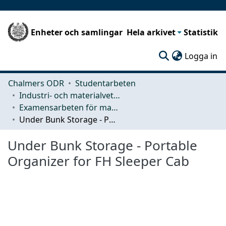
Enheter och samlingar
Hela arkivet
Statistik
(c
Logga in
Chalmers ODR
Studentarbeten
Industri- och materialvetenskap (IMS)
Examensarbeten för masterexamen
Under Bunk Storage - Portable Organizer for FH Sleeper Cab
Under Bunk Storage - Portable
Organizer for FH Sleeper Cab