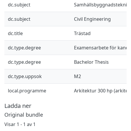
dc.subject
Samhällsbyggnadsteknik
dc.subject
Civil Engineering
dc.title
Trästad
dc.type.degree
Examensarbete för kand
dc.type.degree
Bachelor Thesis
dc.type.uppsok
M2
local.programme
Arkitektur 300 hp (arkitek
Ladda ner
Original bundle
Visar
1 - 1 av 1