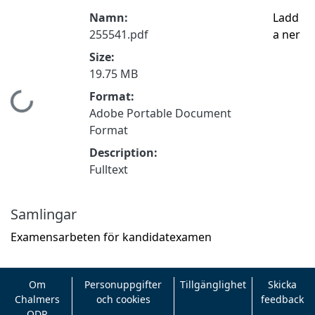
Namn:
Ladd
255541.pdf
a ner
Size:
19.75 MB
Format:
Hämtar...
Adobe Portable Document
Format
Description:
Fulltext
Samlingar
Examensarbeten för kandidatexamen
Om
Personuppgifter
Tillgänglighet
Skicka
Chalmers
och cookies
feedback
ODR