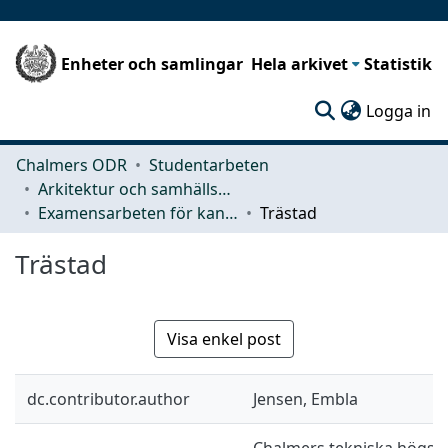
Enheter och samlingar
Hela arkivet
Statistik
(c
Logga in
Chalmers ODR
Studentarbeten
Arkitektur och samhällsbyggnadsteknik (ACE)
Examensarbeten för kandidatexamen
Trästad
Trästad
Visa enkel post
dc.contributor.author
Jensen, Embla
Chalmers tekniska högskol