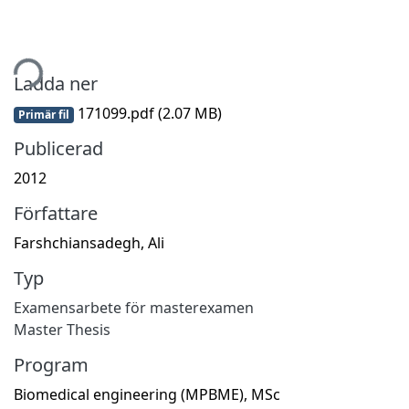
tar...
Ladda ner
171099.pdf
(2.07 MB)
Primär fil
Publicerad
2012
Författare
Farshchiansadegh, Ali
Typ
Examensarbete för masterexamen
Master Thesis
Program
Biomedical engineering (MPBME), MSc