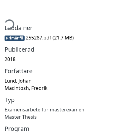
tar...
Ladda ner
255287.pdf
(21.7 MB)
Primär fil
Publicerad
2018
Författare
Lund, Johan
Macintosh, Fredrik
Typ
Examensarbete för masterexamen
Master Thesis
Program