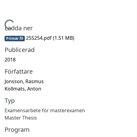
Hämtar...
Ladda ner
255254.pdf
(1.51 MB)
Primär fil
Publicerad
2018
Författare
Jonsson, Rasmus
Kollmats, Anton
Typ
Examensarbete för masterexamen
Master Thesis
Program