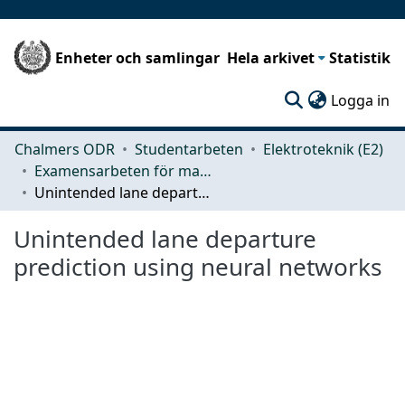
Enheter och samlingar
Hela arkivet
Statistik
(c
Logga in
Chalmers ODR
Studentarbeten
Elektroteknik (E2)
Examensarbeten för masterexamen
Unintended lane departure prediction using neural networks
Unintended lane departure
prediction using neural networks