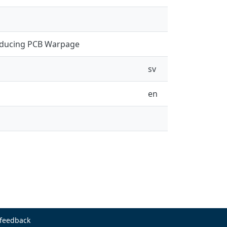
Reducing PCB Warpage
sv
en
 feedback