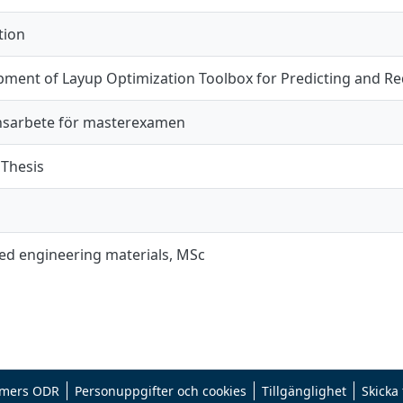
tion
pment of Layup Optimization Toolbox for Predicting and 
sarbete för masterexamen
 Thesis
d engineering materials, MSc
mers ODR
Personuppgifter och cookies
Tillgänglighet
Skicka