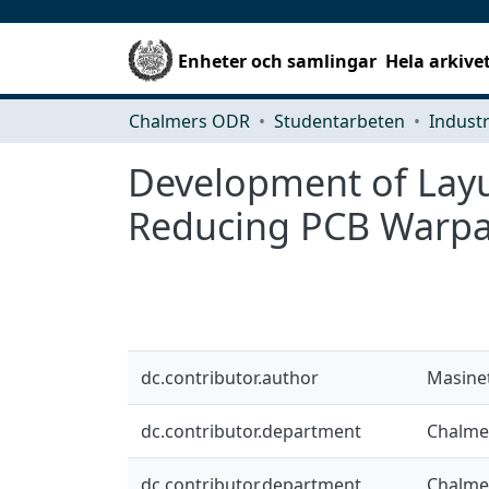
Enheter och samlingar
Hela arkive
Chalmers ODR
Studentarbeten
Development of Layu
Reducing PCB Warp
dc.contributor.author
Masinet
dc.contributor.department
Chalmer
dc.contributor.department
Chalmer