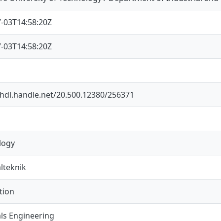
-03T14:58:20Z
-03T14:58:20Z
/hdl.handle.net/20.500.12380/256371
logy
lteknik
tion
ls Engineering