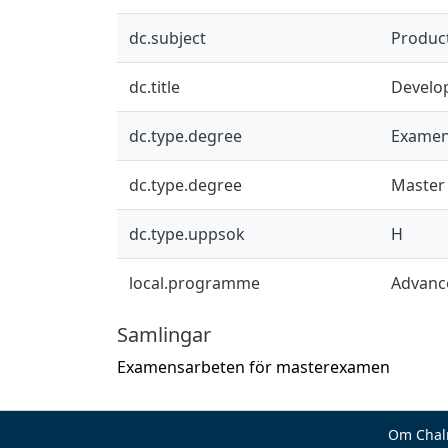
dc.subject
Produc
dc.title
Develo
dc.type.degree
Examen
dc.type.degree
Master
dc.type.uppsok
H
local.programme
Advance
Samlingar
Examensarbeten för masterexamen
Om Chal