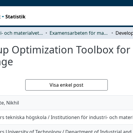
t
Statistik
Industri- och materialvetenskap (IMS)
Examensarbeten för masterexamen
p Optimization Toolbox for 
age
Visa enkel post
e, Nikhil
s tekniska högskola / Institutionen för industri- och mate
s University of Technology / Department of Industrial and 