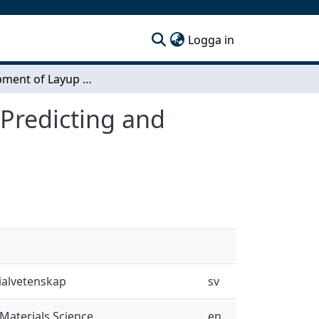
(current)
Logga in
Development of Layup Optimization Toolbox for Predicting and Reducing PCB Warpage
Predicting and
rialvetenskap
sv
Materials Science
en