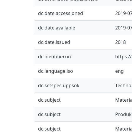
dc.date.accessioned
2019-07
dc.date.available
2019-07
dc.date.issued
2018
dc.identifier.uri
https:/
dc.language.iso
eng
dc.setspec.uppsok
Techno
dc.subject
Materia
dc.subject
Produk
dc.subject
Materia