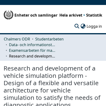
Enheter och samlingar
Hela arkivet
Statistik
(c
Logga in
Chalmers ODR
Studentarbeten
Data- och informationsteknik (CSE)
Examensarbeten för masterexamen
Research and development of a vehicle simulation platform - Design of a flexible and versatile architecture for vehicle simulation to satisfy the needs of diagnostic applications
Research and development of a
vehicle simulation platform -
Design of a flexible and versatile
architecture for vehicle
simulation to satisfy the needs of
diagnostic applications