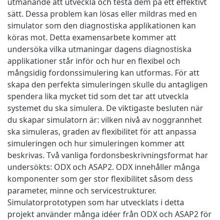
utmanande att utveckla och testa dem på ett effektivt
sätt. Dessa problem kan lösas eller mildras med en
simulator som den diagnostiska applikationen kan
köras mot. Detta examensarbete kommer att
undersöka vilka utmaningar dagens diagnostiska
applikationer står inför och hur en flexibel och
mångsidig fordonssimulering kan utformas. För att
skapa den perfekta simuleringen skulle du antagligen
spendera lika mycket tid som det tar att utveckla
systemet du ska simulera. De viktigaste besluten när
du skapar simulatorn är: vilken nivå av noggrannhet
ska simuleras, graden av flexibilitet för att anpassa
simuleringen och hur simuleringen kommer att
beskrivas. Två vanliga fordonsbeskrivningsformat har
undersökts: ODX och ASAP2. ODX innehåller många
komponenter som ger stor flexibilitet såsom dess
parameter, minne och servicestrukturer.
Simulatorprototypen som har utvecklats i detta
projekt använder många idéer från ODX och ASAP2 för