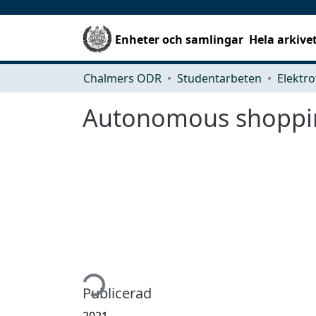
Enheter och samlingar
Hela arkive
Chalmers ODR
Studentarbeten
Elektro
Autonomous shoppin
Hämtar...
Publicerad
2021