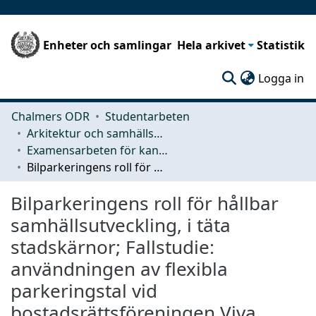
Enheter och samlingar
Hela arkivet
Statistik
(c
Logga in
Chalmers ODR
Studentarbeten
Arkitektur och samhällsbyggnadsteknik (ACE)
Examensarbeten för kandidatexamen
Bilparkeringens roll för hållbar samhällsutveckling, i täta stadskärnor; Fallstudie: användningen av flexibla parkeringstal vid bostadsrättsföreningen Viva
Bilparkeringens roll för hållbar
samhällsutveckling, i täta
stadskärnor; Fallstudie:
användningen av flexibla
parkeringstal vid
bostadsrättsföreningen Viva