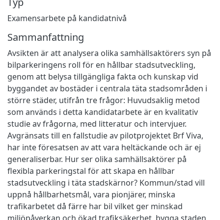
Typ
Examensarbete på kandidatnivå
Sammanfattning
Avsikten är att analysera olika samhällsaktörers syn på
bilparkeringens roll för en hållbar stadsutveckling,
genom att belysa tillgängliga fakta och kunskap vid
byggandet av bostäder i centrala täta stadsområden i
större städer, utifrån tre frågor: Huvudsaklig metod
som används i detta kandidatarbete är en kvalitativ
studie av frågorna, med litteratur och intervjuer.
Avgränsats till en fallstudie av pilotprojektet Brf Viva,
har inte föresatsen av att vara heltäckande och är ej
generaliserbar. Hur ser olika samhällsaktörer på
flexibla parkeringstal för att skapa en hållbar
stadsutveckling i täta stadskärnor? Kommun/stad vill
uppnå hållbarhetsmål, vara pionjärer, minska
trafikarbetet då färre har bil vilket ger minskad
miljöpåverkan och ökad trafiksäkerhet, bygga staden