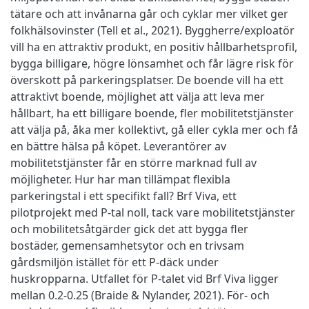
tätare och att invånarna går och cyklar mer vilket ger
folkhälsovinster (Tell et al., 2021). Byggherre/exploatör
vill ha en attraktiv produkt, en positiv hållbarhetsprofil,
bygga billigare, högre lönsamhet och får lägre risk för
överskott på parkeringsplatser. De boende vill ha ett
attraktivt boende, möjlighet att välja att leva mer
hållbart, ha ett billigare boende, fler mobilitetstjänster
att välja på, åka mer kollektivt, gå eller cykla mer och få
en bättre hälsa på köpet. Leverantörer av
mobilitetstjänster får en större marknad full av
möjligheter. Hur har man tillämpat flexibla
parkeringstal i ett specifikt fall? Brf Viva, ett
pilotprojekt med P-tal noll, tack vare mobilitetstjänster
och mobilitetsåtgärder gick det att bygga fler
bostäder, gemensamhetsytor och en trivsam
gårdsmiljön istället för ett P-däck under
huskropparna. Utfallet för P-talet vid Brf Viva ligger
mellan 0.2-0.25 (Braide & Nylander, 2021). För- och