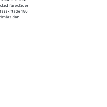
last föreslås en
fasskiftade 180
primärsidan.