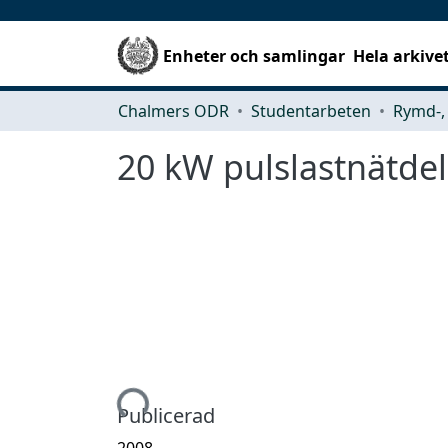
Enheter och samlingar
Hela arkive
Chalmers ODR
Studentarbeten
20 kW pulslastnätde
Hämtar...
Publicerad
2008