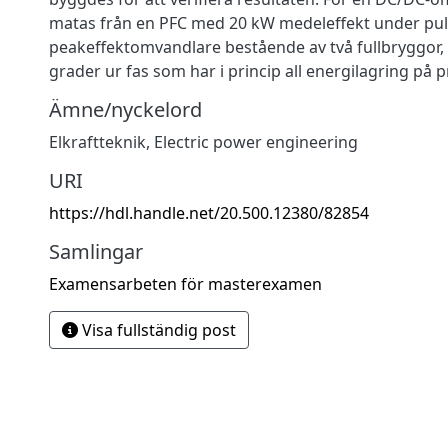
matas från en PFC med 20 kW medeleffekt under puls
peakeffektomvandlare bestående av två fullbryggor, 
grader ur fas som har i princip all energilagring på 
Ämne/nyckelord
Elkraftteknik
,
Electric power engineering
URI
https://hdl.handle.net/20.500.12380/82854
Samlingar
Examensarbeten för masterexamen
Visa fullständig post