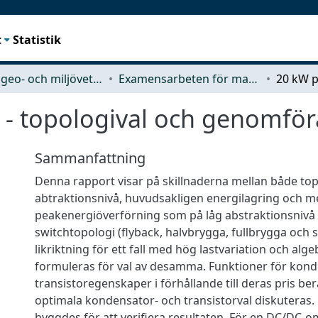
t
Statistik
Rymd-, geo- och miljövetenskap (SEE)
Examensarbeten för masterexamen
l - topologival och genomfö
Sammanfattning
Denna rapport visar på skillnaderna mellan både top
abtraktionsnivå, huvudsakligen energilagring och me
peakenergiöverförning som på låg abstraktionsniv
switchtopologi (flyback, halvbrygga, fullbrygga och s
likriktning för ett fall med hög lastvariation och alg
formuleras för val av desamma. Funktioner för kond
transistoregenskaper i förhållande till deras pris be
optimala kondensator- och transistorval diskuteras.
byggdes för att verifiera resultaten. För en DC/DC