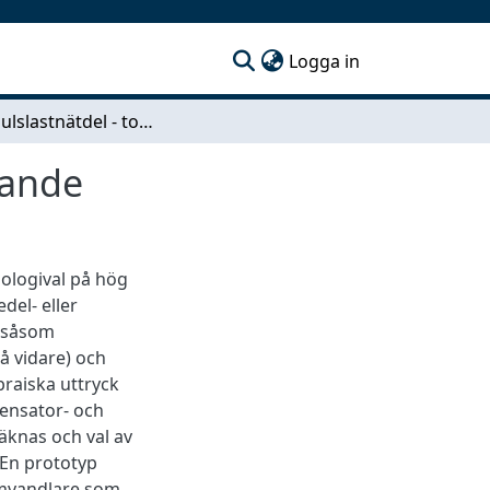
(current)
Logga in
20 kW pulslastnätdel - topologival och genomförande
rande
ologival på hög
del- eller
å såsom
å vidare) och
ebraiska uttryck
ensator- och
räknas och val av
 En prototyp
-omvandlare som