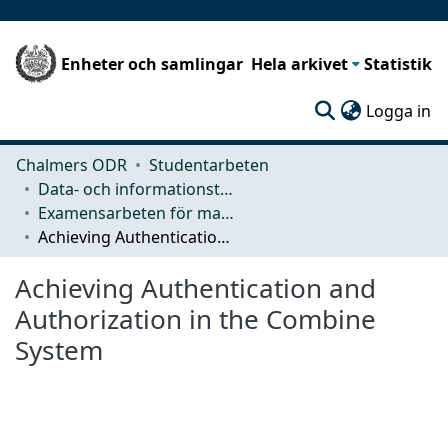
Enheter och samlingar
Hela arkivet
Statistik
(c
Logga in
Chalmers ODR
Studentarbeten
Data- och informationsteknik (CSE)
Examensarbeten för masterexamen
Achieving Authentication and Authorization in the Combine System
Achieving Authentication and
Authorization in the Combine
System