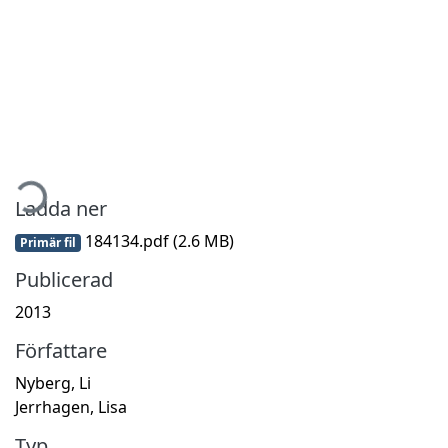
mtar...
Ladda ner
184134.pdf
(2.6 MB)
Primär fil
Publicerad
2013
Författare
Nyberg, Li
Jerrhagen, Lisa
Typ