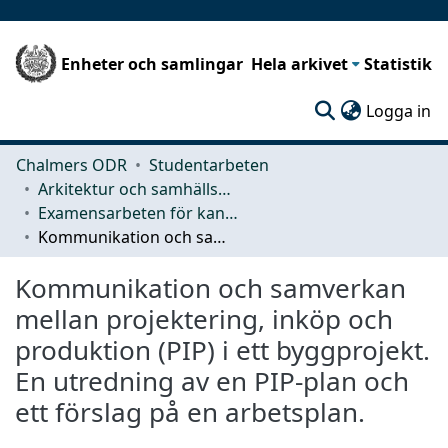
Enheter och samlingar
Hela arkivet
Statistik
(c
Logga in
Chalmers ODR
Studentarbeten
Arkitektur och samhällsbyggnadsteknik (ACE)
Examensarbeten för kandidatexamen
Kommunikation och samverkan mellan projektering, inköp och produktion (PIP) i ett byggprojekt. En utredning av en PIP-plan och ett förslag på en arbetsplan.
Kommunikation och samverkan
mellan projektering, inköp och
produktion (PIP) i ett byggprojekt.
En utredning av en PIP-plan och
ett förslag på en arbetsplan.