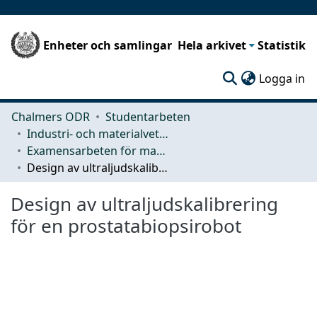
Enheter och samlingar
Hela arkivet
Statistik
(c
Logga in
Chalmers ODR
Studentarbeten
Industri- och materialvetenskap (IMS)
Examensarbeten för masterexamen
Design av ultraljudskalibrering för en prostatabiopsirobot
Design av ultraljudskalibrering
för en prostatabiopsirobot