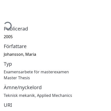
mtar...
Publicerad
2005
Författare
Johansson, Maria
Typ
Examensarbete för masterexamen
Master Thesis
Ämne/nyckelord
Teknisk mekanik
,
Applied Mechanics
URI