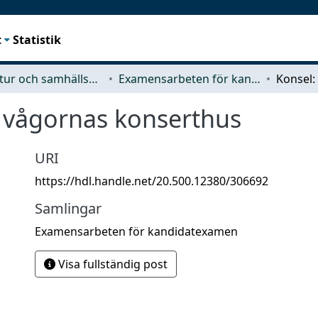
t
Statistik
Arkitektur och samhällsbyggnadsteknik (ACE)
Examensarbeten för kandidatexamen
 vågornas konserthus
URI
https://hdl.handle.net/20.500.12380/306692
Samlingar
Examensarbeten för kandidatexamen
Visa fullständig post