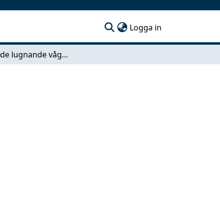
(current)
Logga in
Konsel: de lugnande vågornas konserthus