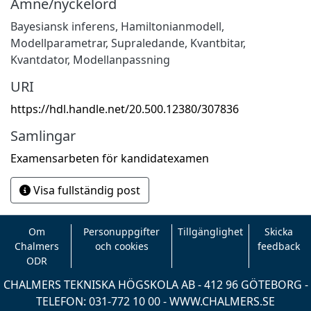
Ämne/nyckelord
Bayesiansk inferens, Hamiltonianmodell,
Modellparametrar, Supraledande, Kvantbitar,
Kvantdator, Modellanpassning
URI
https://hdl.handle.net/20.500.12380/307836
Samlingar
Examensarbeten för kandidatexamen
Visa fullständig post
Om
Personuppgifter
Tillgänglighet
Skicka
Chalmers
och cookies
feedback
ODR
CHALMERS TEKNISKA HÖGSKOLA AB - 412 96 GÖTEBORG -
TELEFON: 031-772 10 00 -
WWW.CHALMERS.SE