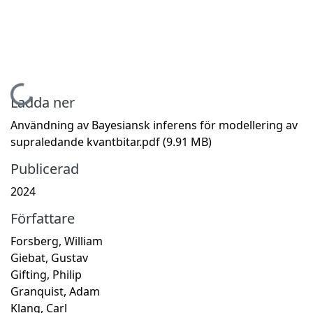
Hämtar...
Ladda ner
Användning av Bayesiansk inferens för modellering av
supraledande kvantbitar.pdf
(9.91 MB)
Publicerad
2024
Författare
Forsberg, William
Giebat, Gustav
Gifting, Philip
Granquist, Adam
Klang, Carl