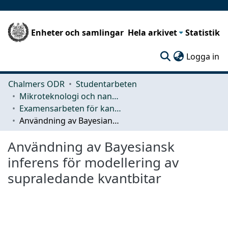
Enheter och samlingar
Hela arkivet
Statistik
(c
Logga in
Chalmers ODR
Studentarbeten
Mikroteknologi och nanovetenskap (MC2)
Examensarbeten för kandidatexamen
Användning av Bayesiansk inferens för modellering av supraledande kvantbitar
Användning av Bayesiansk
inferens för modellering av
supraledande kvantbitar