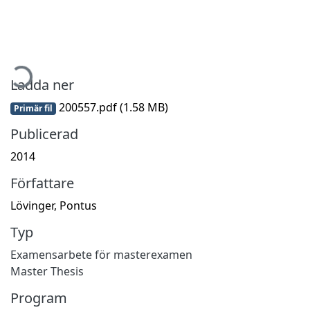
mtar...
Ladda ner
200557.pdf
(1.58 MB)
Primär fil
Publicerad
2014
Författare
Lövinger, Pontus
Typ
Examensarbete för masterexamen
Master Thesis
Program