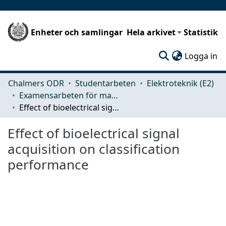
Enheter och samlingar
Hela arkivet
Statistik
(c
Logga in
Chalmers ODR
Studentarbeten
Elektroteknik (E2)
Examensarbeten för masterexamen
Effect of bioelectrical signal acquisition on classification performance
Effect of bioelectrical signal
acquisition on classification
performance