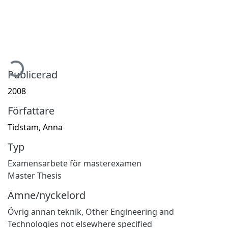
mtar...
Publicerad
2008
Författare
Tidstam, Anna
Typ
Examensarbete för masterexamen
Master Thesis
Ämne/nyckelord
Övrig annan teknik
,
Other Engineering and
Technologies not elsewhere specified