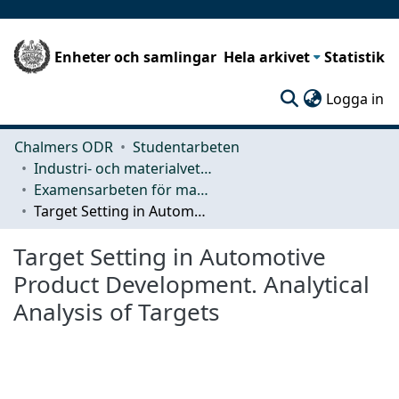
Enheter och samlingar
Hela arkivet
Statistik
(c
Logga in
Chalmers ODR
Studentarbeten
Industri- och materialvetenskap (IMS)
Examensarbeten för masterexamen
Target Setting in Automotive Product Development. Analytical Analysis of Targets
Target Setting in Automotive
Product Development. Analytical
Analysis of Targets