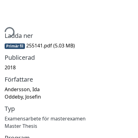
tar...
Ladda ner
255141.pdf
(5.03 MB)
Primär fil
Publicerad
2018
Författare
Andersson, Ida
Oddeby, Josefin
Typ
Examensarbete för masterexamen
Master Thesis
Program