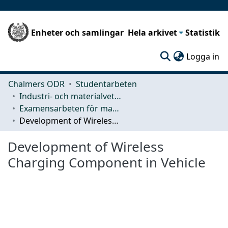
Enheter och samlingar
Hela arkivet
Statistik
(c
Logga in
Chalmers ODR
Studentarbeten
Industri- och materialvetenskap (IMS)
Examensarbeten för masterexamen
Development of Wireless Charging Component in Vehicle
Development of Wireless
Charging Component in Vehicle