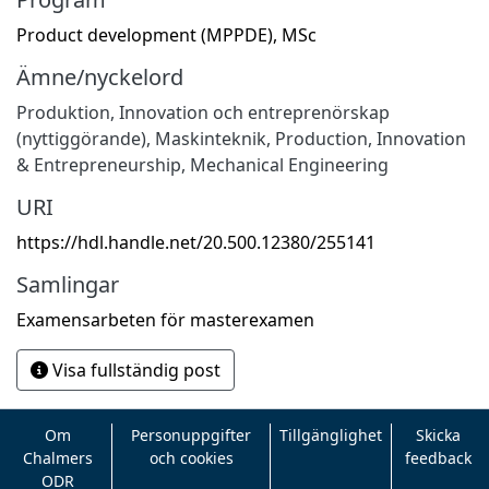
Product development (MPPDE), MSc
Ämne/nyckelord
Produktion
,
Innovation och entreprenörskap
(nyttiggörande)
,
Maskinteknik
,
Production
,
Innovation
& Entrepreneurship
,
Mechanical Engineering
URI
https://hdl.handle.net/20.500.12380/255141
Samlingar
Examensarbeten för masterexamen
Visa fullständig post
Om
Personuppgifter
Tillgänglighet
Skicka
Chalmers
och cookies
feedback
ODR