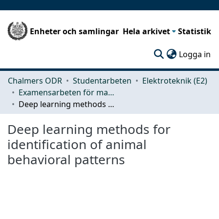
Enheter och samlingar
Hela arkivet
Statistik
(c
Logga in
Chalmers ODR
Studentarbeten
Elektroteknik (E2)
Examensarbeten för masterexamen
Deep learning methods for identification of animal behavioral patterns
Deep learning methods for
identification of animal
behavioral patterns