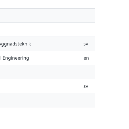
byggnadsteknik
sv
il Engineering
en
sv