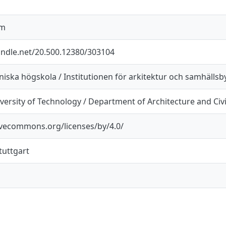
cm
andle.net/20.500.12380/303104
iska högskola / Institutionen för arkitektur och samhälls
ersity of Technology / Department of Architecture and Civ
tivecommons.org/licenses/by/4.0/
tuttgart