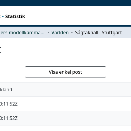
t
Statistik
Chalmers modellkammare
Världen
Sågtakhall i Stuttgart
t
Visa enkel post
skland
0:11:52Z
0:11:52Z