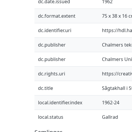
dc.date.issued
1962
dc.format.extent
75 x 38 x 16 
dc.identifier.uri
https://hdl.h
dc.publisher
Chalmers tekn
dc.publisher
Chalmers Univ
dc.rights.uri
https://crea
dc.title
Sågtakhall i S
local.identifier.index
1962-24
local.status
Gallrad