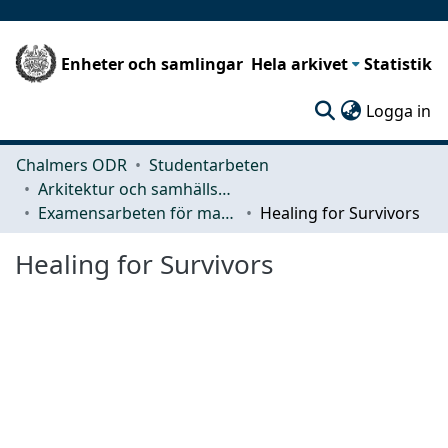
Enheter och samlingar
Hela arkivet
Statistik
(c
Logga in
Chalmers ODR
Studentarbeten
Arkitektur och samhällsbyggnadsteknik (ACE)
Examensarbeten för masterexamen
Healing for Survivors
Healing for Survivors