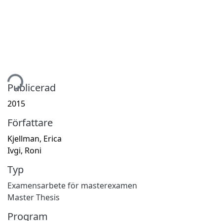
tar...
Publicerad
2015
Författare
Kjellman, Erica
Ivgi, Roni
Typ
Examensarbete för masterexamen
Master Thesis
Program