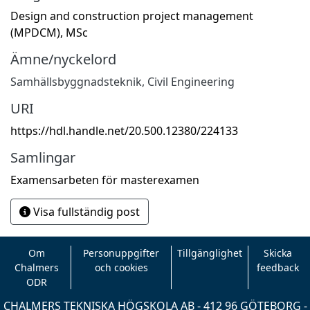
Design and construction project management
(MPDCM), MSc
Ämne/nyckelord
Samhällsbyggnadsteknik
,
Civil Engineering
URI
https://hdl.handle.net/20.500.12380/224133
Samlingar
Examensarbeten för masterexamen
Visa fullständig post
Om
Personuppgifter
Tillgänglighet
Skicka
Chalmers
och cookies
feedback
ODR
CHALMERS TEKNISKA HÖGSKOLA AB - 412 96 GÖTEBORG -