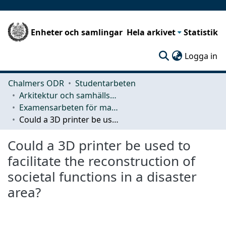
Enheter och samlingar
Hela arkivet
Statistik
(c
Logga in
Chalmers ODR
Studentarbeten
Arkitektur och samhällsbyggnadsteknik (ACE)
Examensarbeten för masterexamen
Could a 3D printer be used to facilitate the reconstruction of societal functions in a disaster area?
Could a 3D printer be used to
facilitate the reconstruction of
societal functions in a disaster
area?