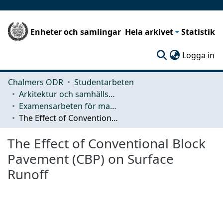
Enheter och samlingar
Hela arkivet
Statistik
(c
Logga in
Chalmers ODR
Studentarbeten
Arkitektur och samhällsbyggnadsteknik (ACE)
Examensarbeten för masterexamen
The Effect of Conventional Block Pavement (CBP) on Surface Runoff
The Effect of Conventional Block
Pavement (CBP) on Surface
Runoff