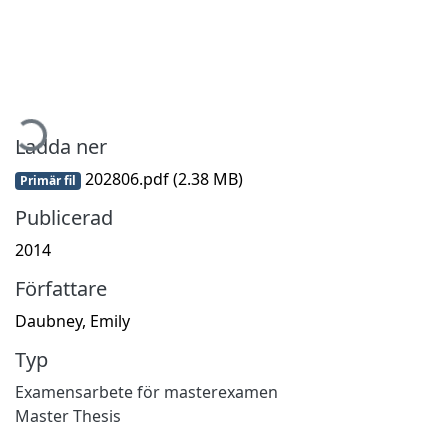
ämtar...
Ladda ner
202806.pdf
(2.38 MB)
Primär fil
Publicerad
2014
Författare
Daubney, Emily
Typ
Examensarbete för masterexamen
Master Thesis