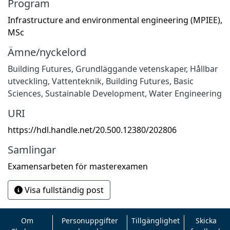
Program
Infrastructure and environmental engineering (MPIEE),
MSc
Ämne/nyckelord
Building Futures
,
Grundläggande vetenskaper
,
Hållbar
utveckling
,
Vattenteknik
,
Building Futures
,
Basic
Sciences
,
Sustainable Development
,
Water Engineering
URI
https://hdl.handle.net/20.500.12380/202806
Samlingar
Examensarbeten för masterexamen
Visa fullständig post
Om
Personuppgifter
Tillgänglighet
Skicka